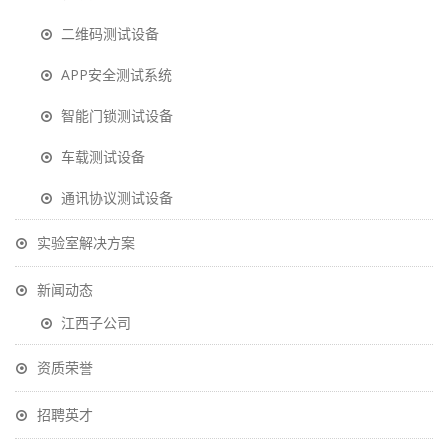
二维码测试设备
APP安全测试系统
智能门锁测试设备
车载测试设备
通讯协议测试设备
实验室解决方案
新闻动态
江西子公司
资质荣誉
招聘英才