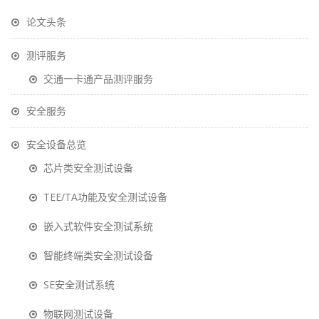
论文头条
测评服务
交通一卡通产品测评服务
安全服务
安全设备总览
芯片类安全测试设备
TEE/TA功能及安全测试设备
嵌入式软件安全测试系统
智能终端类安全测试设备
SE安全测试系统
物联网测试设备