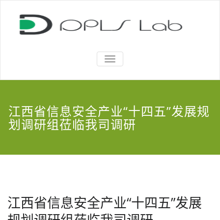
TOGGLE
NAVIGATION
江西省信息安全产业“十四五”发展规
划调研组莅临我司调研
江西省信息安全产业“十四五”发展
规划调研组莅临我司调研