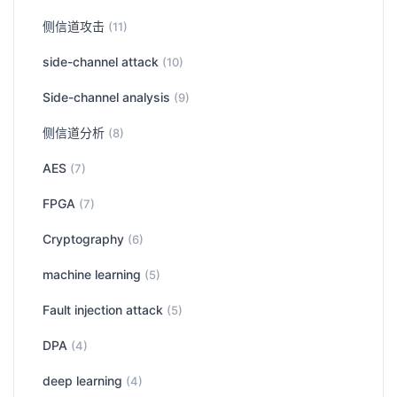
侧信道攻击
(11)
side-channel attack
(10)
Side-channel analysis
(9)
侧信道分析
(8)
AES
(7)
FPGA
(7)
Cryptography
(6)
machine learning
(5)
Fault injection attack
(5)
DPA
(4)
deep learning
(4)