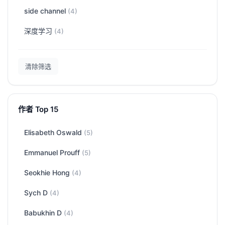
side channel
(4)
深度学习
(4)
清除筛选
作者 Top 15
Elisabeth Oswald
(5)
Emmanuel Prouff
(5)
Seokhie Hong
(4)
Sych D
(4)
Babukhin D
(4)