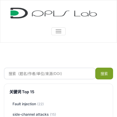
TOGGLE
NAVIGATION
搜索
关键词 Top 15
Fault injection
(22)
side-channel attacks
(15)