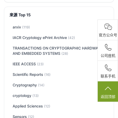
来源 Top 15
arxiv
(119)
官方公众号
IACR Cryptology ePrint Archive
(42)
TRANSACTIONS ON CRYPTOGRAPHIC HARDWARE
AND EMBEDDED SYSTEMS
(28)
公司座机
IEEE ACCESS
(23)
Scientific Reports
(16)
联系手机
Cryptography
(14)
cryptology
(13)
返回顶部
Applied Sciences
(12)
Sensors
(12)