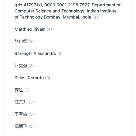
grid.417971.d, 0000 0001 2198 7527, Department of
Computer Science and Technology, Indian Institute
of Technology Bombay, Mumbai, India
(4)
Matthieu Rivain
(4)
张启智
(3)
Barenghi Alessandro
(3)
赵毅强
(3)
Pelosi Gerardo
(3)
龚征
(3)
汪东升
(3)
王春露
(3)
邱朋飞
(3)