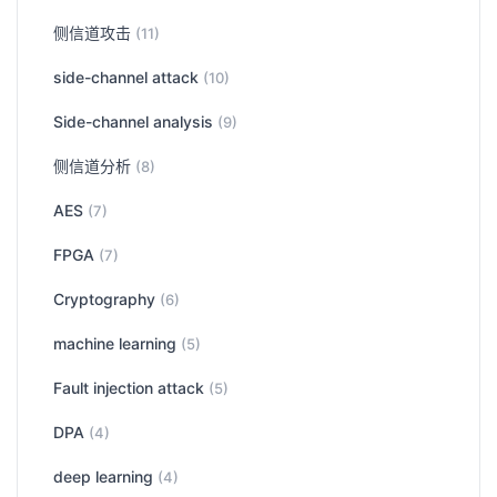
侧信道攻击
(11)
side-channel attack
(10)
Side-channel analysis
(9)
侧信道分析
(8)
AES
(7)
FPGA
(7)
Cryptography
(6)
machine learning
(5)
Fault injection attack
(5)
DPA
(4)
deep learning
(4)