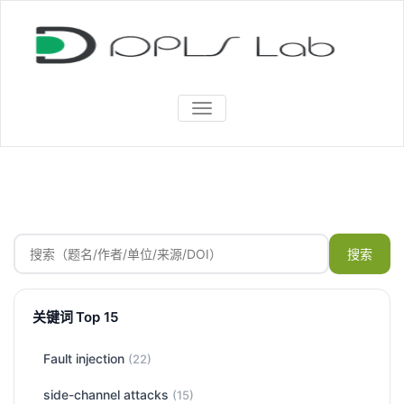
TOGGLE
NAVIGATION
搜索
关键词 Top 15
Fault injection
(22)
side-channel attacks
(15)