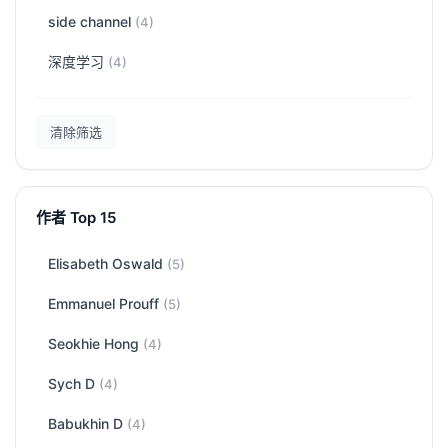
side channel
(4)
深度学习
(4)
清除筛选
作者 Top 15
Elisabeth Oswald
(5)
Emmanuel Prouff
(5)
Seokhie Hong
(4)
Sych D
(4)
Babukhin D
(4)