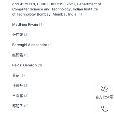
grid.417971.d, 0000 0001 2198 7527, Department of
Computer Science and Technology, Indian Institute
of Technology Bombay, Mumbai, India
(4)
Matthieu Rivain
(4)
张启智
(3)
Barenghi Alessandro
(3)
赵毅强
(3)
Pelosi Gerardo
(3)
龚征
(3)
汪东升
(3)
王春露
(3)
官方公众号
邱朋飞
(3)