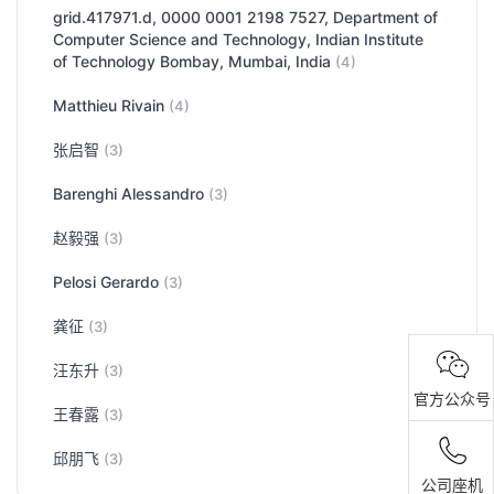
grid.417971.d, 0000 0001 2198 7527, Department of
Computer Science and Technology, Indian Institute
of Technology Bombay, Mumbai, India
(4)
Matthieu Rivain
(4)
张启智
(3)
Barenghi Alessandro
(3)
赵毅强
(3)
Pelosi Gerardo
(3)
龚征
(3)
汪东升
(3)
官方公众号
王春露
(3)
邱朋飞
(3)
公司座机