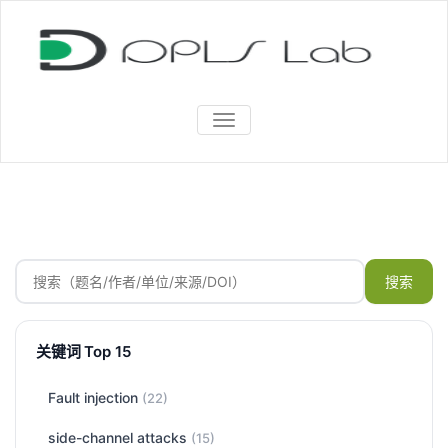
TOGGLE
NAVIGATION
搜索
关键词 Top 15
Fault injection
(22)
side-channel attacks
(15)