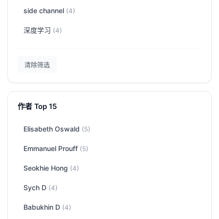
side channel
(4)
深度学习
(4)
清除筛选
作者 Top 15
Elisabeth Oswald
(5)
Emmanuel Prouff
(5)
Seokhie Hong
(4)
Sych D
(4)
Babukhin D
(4)