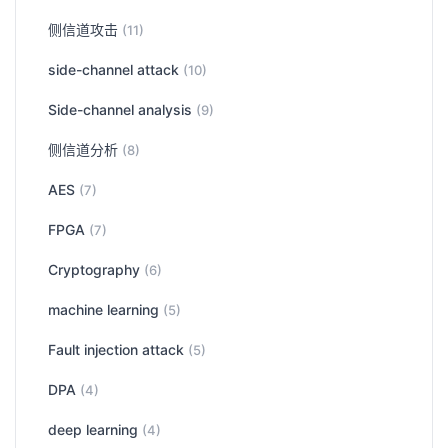
侧信道攻击
(11)
side-channel attack
(10)
Side-channel analysis
(9)
侧信道分析
(8)
AES
(7)
FPGA
(7)
Cryptography
(6)
machine learning
(5)
Fault injection attack
(5)
DPA
(4)
deep learning
(4)