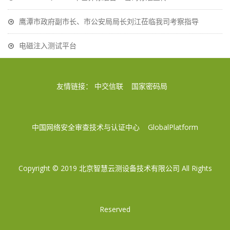
鹰潭市政府副市长、市公安局局长刘江莅临我司考察指导
电磁注入测试平台
友情链接：
中交信联
国家密码局
中国网络安全审查技术与认证中心
GlobalPlatform
Copyright © 2019
北京智慧云测设备技术有限公司
All Rights
Reserved