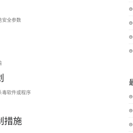
他安全参数
输
划
杀毒软件或程序
制措施