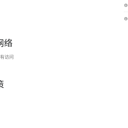
网络
所有访问
策